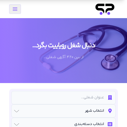
دنبال شغل رویاییت بگرد...
از بین 420 آگهی شغلی...